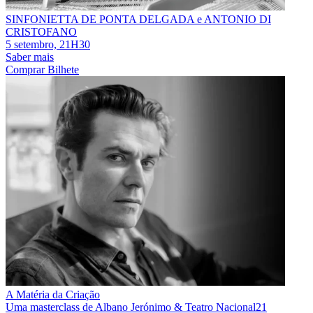
SINFONIETTA DE PONTA DELGADA e ANTONIO DI
CRISTOFANO
5 setembro, 21H30
Saber mais
Comprar Bilhete
A Matéria da Criação
Uma masterclass de Albano Jerónimo & Teatro Nacional21