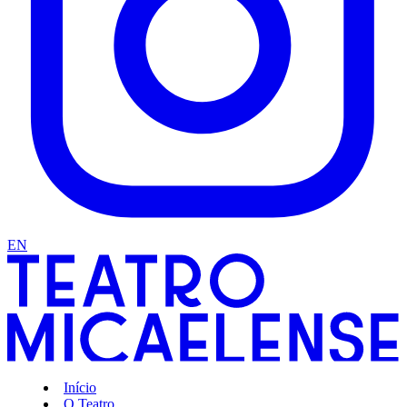
EN
Início
O Teatro