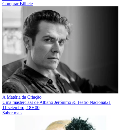
Comprar Bilhete
A Matéria da Criação
Uma masterclass de Albano Jerónimo & Teatro Nacional21
11 setembro, 18H00
Saber mais