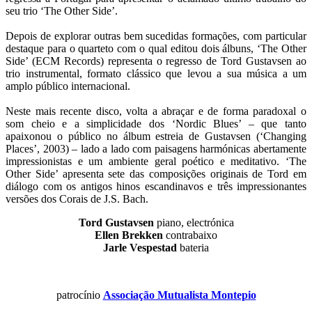
seu trio ‘The Other Side’.
Depois de explorar outras bem sucedidas formações, com particular
destaque para o quarteto com o qual editou dois álbuns, ‘The Other
Side’ (ECM Records) representa o regresso de Tord Gustavsen ao
trio instrumental, formato clássico que levou a sua música a um
amplo público internacional.
Neste mais recente disco, volta a abraçar e de forma paradoxal o
som cheio e a simplicidade dos ‘Nordic Blues’ – que tanto
apaixonou o público no álbum estreia de Gustavsen (‘Changing
Places’, 2003) – lado a lado com paisagens harmónicas abertamente
impressionistas e um ambiente geral poético e meditativo. ‘The
Other Side’ apresenta sete das composições originais de Tord em
diálogo com os antigos hinos escandinavos e três impressionantes
versões dos Corais de J.S. Bach.
Tord Gustavsen
piano, electrónica
Ellen Brekken
contrabaixo
Jarle Vespestad
bateria
patrocínio
Associação Mutualista Montepio