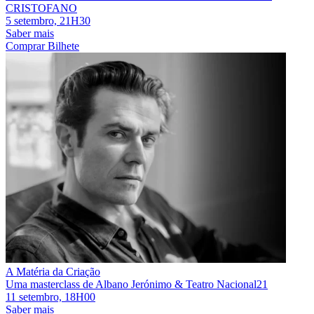
CRISTOFANO
5 setembro, 21H30
Saber mais
Comprar Bilhete
A Matéria da Criação
Uma masterclass de Albano Jerónimo & Teatro Nacional21
11 setembro, 18H00
Saber mais