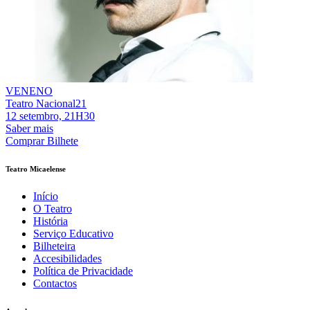
VENENO
Teatro Nacional21
12 setembro, 21H30
Saber mais
Comprar Bilhete
Teatro Micaelense
Início
O Teatro
História
Serviço Educativo
Bilheteira
Accesibilidades
Política de Privacidade
Contactos