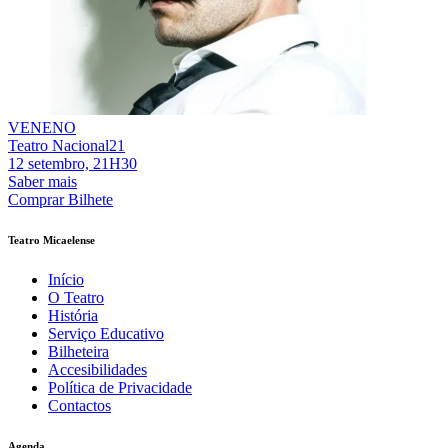
VENENO
Teatro Nacional21
12 setembro, 21H30
Saber mais
Comprar Bilhete
Teatro Micaelense
Início
O Teatro
História
Serviço Educativo
Bilheteira
Accesibilidades
Política de Privacidade
Contactos
Agenda