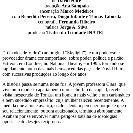
de
David Hare
tradução
Ana Sampaio
encenação
Marco Medeiros
com
Benedita Pereira, Diogo Infante e Tomás Taborda
cenografia
Fernando Ribeiro
música
Jorge A. Silva
produção
Teatro da Trindade INATEL
"Telhados de Vidro" (no original “Skylight”), é um poderoso e
provocador drama contemporâneo, sobre poder, política e paixão.
Estreou, em Londres, no National Theatre, em 1995, tornando-se
rapidamente numa das mais bem-sucedidas peças de David Hare,
com sucessivas produções ao longo dos anos.
A história passa-se numa noite fria. A jovem professora Clara, que
vive num modesto apartamento num subúrbio da capital, recebe a
visita inesperada de Tomás, um homem mais velho e um carismático
e bem-sucedido empresário, cuja mulher faleceu recentemente. À
medida que a noite avança, os dois tentam perceber porque é que o
seu relacionamento, outrora apaixonado, terminou abruptamente.
Acabam por se envolver numa perigosa batalha de ideologias
opostas e de desejos recíprocos.