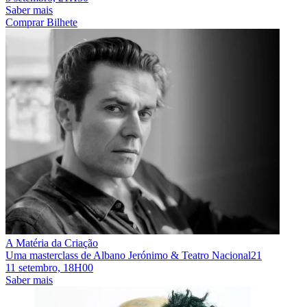
Saber mais
Comprar Bilhete
A Matéria da Criação
Uma masterclass de Albano Jerónimo & Teatro Nacional21
11 setembro, 18H00
Saber mais