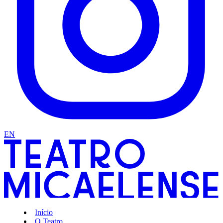
EN
Início
O Teatro