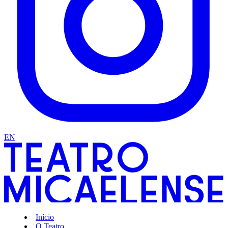
EN
Início
O Teatro