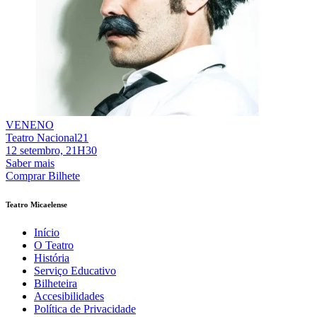
VENENO
Teatro Nacional21
12 setembro, 21H30
Saber mais
Comprar Bilhete
Teatro Micaelense
Início
O Teatro
História
Serviço Educativo
Bilheteira
Accesibilidades
Política de Privacidade