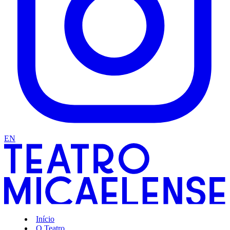
EN
Início
O Teatro