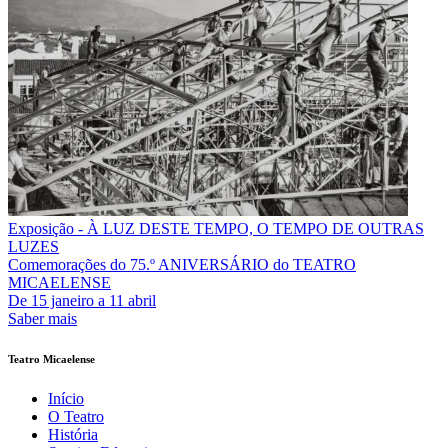
Exposição - À LUZ DESTE TEMPO, O TEMPO DE OUTRAS
LUZES
Comemorações do 75.º ANIVERSÁRIO do TEATRO
MICAELENSE
De
15 janeiro
a
11 abril
Saber mais
Teatro Micaelense
Início
O Teatro
História