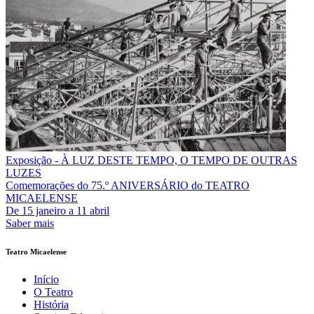
Exposição - À LUZ DESTE TEMPO, O TEMPO DE OUTRAS
LUZES
Comemorações do 75.º ANIVERSÁRIO do TEATRO
MICAELENSE
De
15 janeiro
a
11 abril
Saber mais
Teatro Micaelense
Início
O Teatro
História