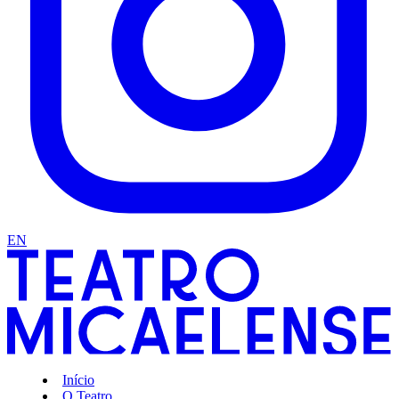
EN
Início
O Teatro