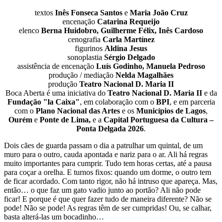
textos
Inês Fonseca Santos
e
Maria João Cruz
encenação
Catarina Requeijo
elenco
Berna Huidobro, Guilherme Félix, Inês Cardoso
cenografia
Carla Martínez
figurinos
Aldina Jesus
sonoplastia
Sérgio Delgado
assistência de encenação
Luís Godinho, Manuela Pedroso
produção / mediação
Nelda Magalhães
produção
Teatro Nacional D. Maria II
Boca Aberta é uma iniciativa do
Teatro Nacional D. Maria II
e da
Fundação "la Caixa"
, em colaboração com o
BPI
, e em parceria
com o
Plano Nacional das Artes
e os
Municípios de Lagos
,
Ourém
e
Ponte de Lima,
e a
Capital Portuguesa da Cultura –
Ponta Delgada 2026
.
Dois cães de guarda passam o dia a patrulhar um quintal, de um
muro para o outro, cauda apontada e nariz para o ar. Ali há regras
muito importantes para cumprir. Tudo tem horas certas, até a pausa
para coçar a orelha. E turnos fixos: quando um dorme, o outro tem
de ficar acordado. Com tanto rigor, não há intruso que apareça. Mas,
então… o que faz um gato vadio junto ao portão? Ali não pode
ficar! E porque é que quer fazer tudo de maneira diferente? Não se
pode! Não se pode! As regras têm de ser cumpridas! Ou, se calhar,
basta alterá-las um bocadinho…