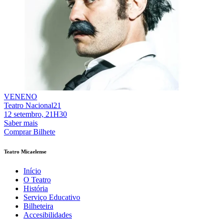
VENENO
Teatro Nacional21
12 setembro, 21H30
Saber mais
Comprar Bilhete
Teatro Micaelense
Início
O Teatro
História
Serviço Educativo
Bilheteira
Accesibilidades