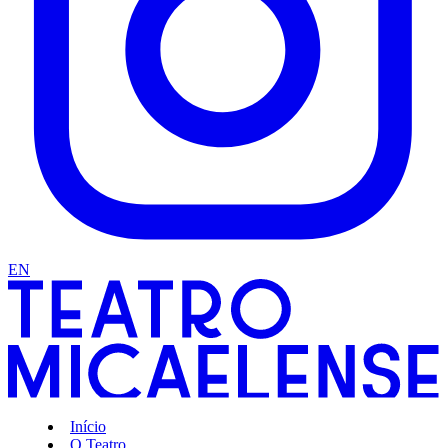
EN
Início
O Teatro