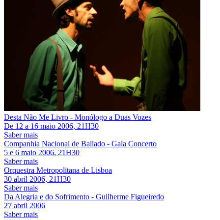
Desta Não Me Livro - Monólogo a Duas Vozes
De
12
a
16 maio 2006, 21H30
Saber mais
Companhia Nacional de Bailado - Gala Concerto
5
e
6 maio 2006, 21H30
Saber mais
Orquestra Metropolitana de Lisboa
30 abril 2006, 21H30
Saber mais
Da Alegria e do Sofrimento - Guilherme Figueiredo
27 abril 2006
Saber mais