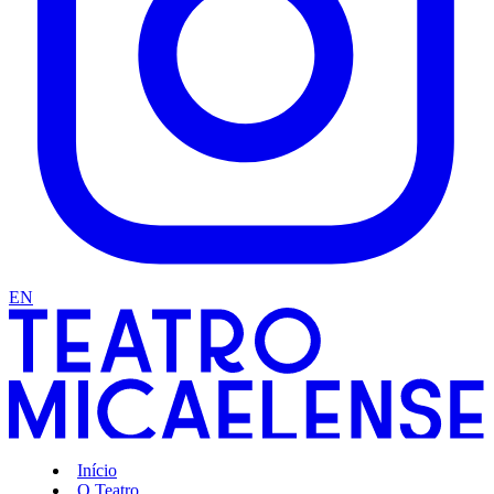
EN
Início
O Teatro