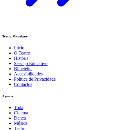
Teatro Micaelense
Início
O Teatro
História
Serviço Educativo
Bilheteira
Accesibilidades
Política de Privacidade
Contactos
Agenda
Toda
Cinema
Dança
Música
Teatro