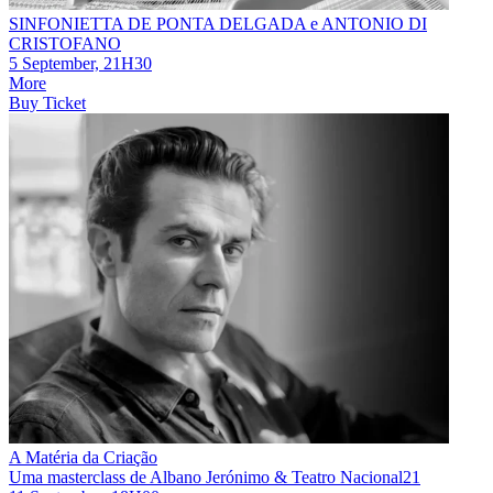
SINFONIETTA DE PONTA DELGADA e ANTONIO DI
CRISTOFANO
5 September, 21H30
More
Buy Ticket
A Matéria da Criação
Uma masterclass de Albano Jerónimo & Teatro Nacional21